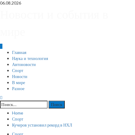
Skip
06.08.2026
to
Новости и события в
content
мире
Primary
Главная
Menu
Наука и технология
Автоновости
Спорт
Новости
В мире
Разное
Найти:
Home
Спорт
Кучеров установил рекорд в НХЛ
Спорт