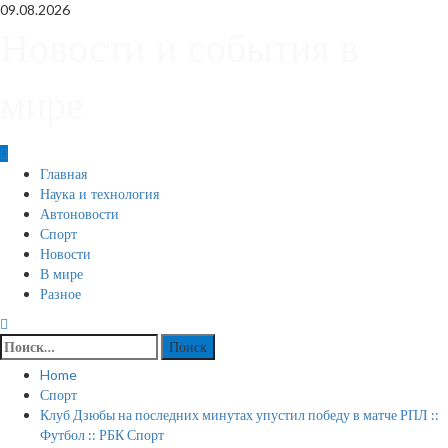
Skip
09.08.2026
to
Новости и события в
content
мире
Primary
Главная
Menu
Наука и технология
Автоновости
Спорт
Новости
В мире
Разное
Найти:
Home
Спорт
Клуб Дзюбы на последних минутах упустил победу в матче РПЛ ::
Футбол :: РБК Спорт