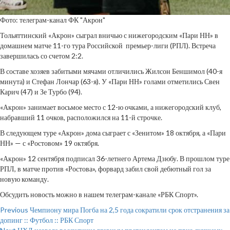
Фото: телеграм-канал ФК "Акрон"
Тольяттинский «Акрон» сыграл вничью с нижегородским «Пари НН» в
домашнем матче 11-го тура Российской премьер-лиги (РПЛ). Встреча
завершилась со счетом 2:2.
В составе хозяев забитыми мячами отличились Жилсон Беншимол (40-я
минута) и Стефан Лончар (63-я). У «Пари НН» голами отметились Свен
Карич (47) и Зе Турбо (94).
«Акрон» занимает восьмое место с 12-ю очками, а нижегородский клуб,
набравший 11 очков, расположился на 11-й строчке.
В следующем туре «Акрон» дома сыграет с «Зенитом» 18 октября, а «Пари
НН» — с «Ростовом» 19 октября.
«Акрон» 12 сентября подписал 36-летнего Артема Дзюбу. В прошлом туре
РПЛ, в матче против «Ростова», форвард забил свой дебютный гол за
новую команду.
Обсудить новость можно в нашем телеграм-канале «РБК Спорт».
Continue
Previous
Чемпиону мира Погба на 2,5 года сократили срок отстранения за
допинг :: Футбол :: РБК Спорт
Reading