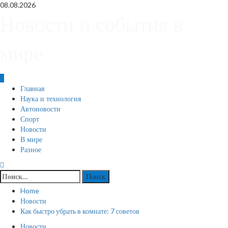
Skip
08.08.2026
to
Новости и события в
content
мире
Primary
Главная
Menu
Наука и технология
Автоновости
Спорт
Новости
В мире
Разное
Найти:
Home
Новости
Как быстро убрать в комнате: 7 советов
Новости