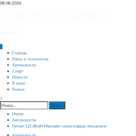
Skip
08.08.2026
to
Новости и события в
content
мире
Primary
Главная
Menu
Наука и технология
Автоновости
Спорт
Новости
В мире
Разное
Найти:
Home
Автоновости
Ferrari 12Cilindri Manuale: ненастоящая «механика»
Автоновости