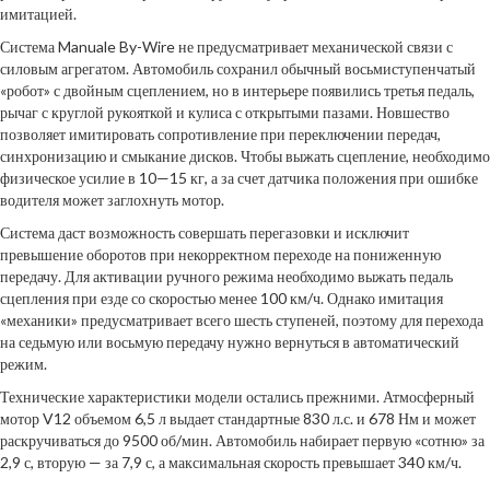
имитацией.
Система Manuale By-Wire не предусматривает механической связи с
силовым агрегатом. Автомобиль сохранил обычный восьмиступенчатый
«робот» с двойным сцеплением, но в интерьере появились третья педаль,
рычаг с круглой рукояткой и кулиса с открытыми пазами. Новшество
позволяет имитировать сопротивление при переключении передач,
синхронизацию и смыкание дисков. Чтобы выжать сцепление, необходимо
физическое усилие в 10—15 кг, а за счет датчика положения при ошибке
водителя может заглохнуть мотор.
Система даст возможность совершать перегазовки и исключит
превышение оборотов при некорректном переходе на пониженную
передачу. Для активации ручного режима необходимо выжать педаль
сцепления при езде со скоростью менее 100 км/ч. Однако имитация
«механики» предусматривает всего шесть ступеней, поэтому для перехода
на седьмую или восьмую передачу нужно вернуться в автоматический
режим.
Технические характеристики модели остались прежними. Атмосферный
мотор V12 объемом 6,5 л выдает стандартные 830 л.с. и 678 Нм и может
раскручиваться до 9500 об/мин. Автомобиль набирает первую «сотню» за
2,9 с, вторую — за 7,9 с, а максимальная скорость превышает 340 км/ч.