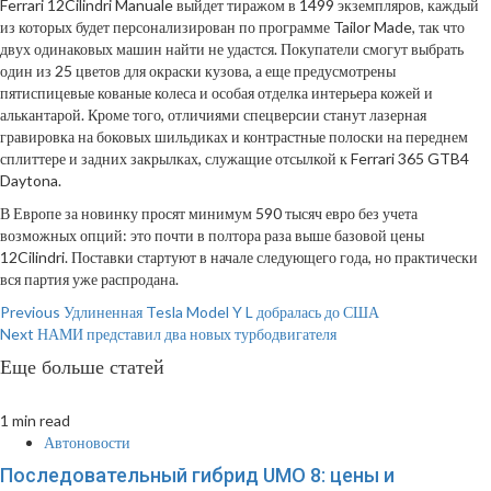
Ferrari 12Cilindri Manuale выйдет тиражом в 1499 экземпляров, каждый
из которых будет персонализирован по программе Tailor Made, так что
двух одинаковых машин найти не удастся. Покупатели смогут выбрать
один из 25 цветов для окраски кузова, а еще предусмотрены
пятиспицевые кованые колеса и особая отделка интерьера кожей и
алькантарой. Кроме того, отличиями спецверсии станут лазерная
гравировка на боковых шильдиках и контрастные полоски на переднем
сплиттере и задних закрылках, служащие отсылкой к Ferrari 365 GTB4
Daytona.
В Европе за новинку просят минимум 590 тысяч евро без учета
возможных опций: это почти в полтора раза выше базовой цены
12Cilindri. Поставки стартуют в начале следующего года, но практически
вся партия уже распродана.
Continue
Previous
Удлиненная Tesla Model Y L добралась до США
Next
НАМИ представил два новых турбодвигателя
Reading
Еще больше статей
1 min read
Автоновости
Последовательный гибрид UMO 8: цены и