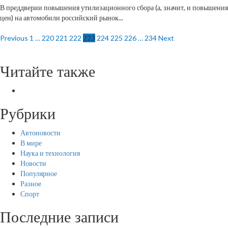
В преддверии повышения утилизационного сбора (а, значит, и повышения
цен) на автомобили российский рынок...
Пагинация
Previous
1
…
220
221
222
223
224
225
226
…
234
Next
записей
Читайте также
Рубрики
Автоновости
В мире
Наука и технология
Новости
Популярное
Разное
Спорт
Последние записи