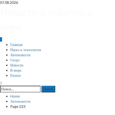
Skip
07.08.2026
to
Новости и события в
content
мире
Primary
Главная
Menu
Наука и технология
Автоновости
Спорт
Новости
В мире
Разное
Найти:
Home
Автоновости
Page 223