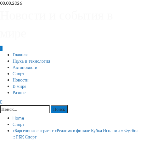
Skip
08.08.2026
to
Новости и события в
content
мире
Primary
Главная
Menu
Наука и технология
Автоновости
Спорт
Новости
В мире
Разное
Найти:
Home
Спорт
«Барселона» сыграет с «Реалом» в финале Кубка Испании :: Футбол
:: РБК Спорт