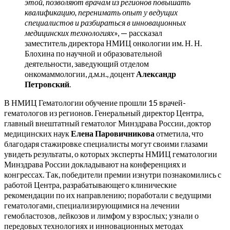
этой, позволяют врачам из регионов повышать
квалификацию, перенимать опыт у ведущих
специалистов и разбираться в инновационных
медицинских технологиях
», — рассказал
заместитель директора НМИЦ онкологии им. Н. Н.
Блохина по научной и образовательной
деятельности, заведующий отделом
онкомаммологии, д.м.н., доцент
Александр
Петровский
.
В НМИЦ Гематологии обучение прошли 15 врачей-
гематологов из регионов. Генеральный директор Центра,
главный внештатный гематолог Минздрава России, доктор
медицинских наук
Елена Паровичникова
отметила, что
благодаря стажировке специалисты могут своими глазами
увидеть результаты, о которых эксперты НМИЦ гематологии
Минздрава России докладывают на конференциях и
конгрессах. Так, победители премии изнутри познакомились с
работой Центра, разрабатывающего клинические
рекомендации по их направлению; поработали с ведущими
гематологами, специализирующимися на лечении
гемобластозов, лейкозов и лимфом у взрослых; узнали о
передовых технологиях и инновационных методах