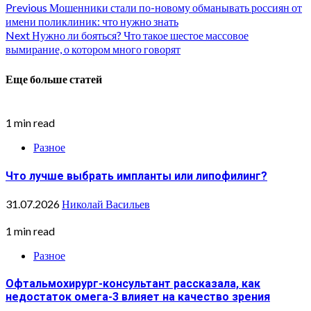
Continue
Previous
Мошенники стали по-новому обманывать россиян от
имени поликлиник: что нужно знать
Reading
Next
Нужно ли бояться? Что такое шестое массовое
вымирание, о котором много говорят
Еще больше статей
1 min read
Разное
Что лучше выбрать импланты или липофилинг?
31.07.2026
Николай Васильев
1 min read
Разное
Офтальмохирург-консультант рассказала, как
недостаток омега-3 влияет на качество зрения