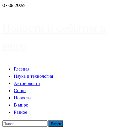
Skip
07.08.2026
to
content
Новости и события в
мире
Primary
Главная
Menu
Наука и технология
Автоновости
Спорт
Новости
В мире
Разное
Найти: