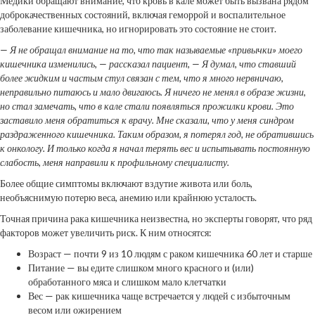
Медики обращают внимание, что кровь в кале может быть вызвана рядом
доброкачественных состояний, включая геморрой и воспалительное
заболевание кишечника, но игнорировать это состояние не стоит.
— Я не обращал внимание на то, что так называемые «привычки» моего
кишечника изменились, — рассказал пациент, — Я думал, что ставший
более жидким и частым стул связан с тем, что я много нервничаю,
неправильно питаюсь и мало двигаюсь. Я ничего не менял в образе жизни,
но стал замечать, что в кале стали появляться прожилки крови. Это
заставило меня обратиться к врачу. Мне сказали, что у меня синдром
раздраженного кишечника. Таким образом, я потерял год, не обратившись
к онкологу. И только когда я начал терять вес и испытывать постоянную
слабость, меня направили к профильному специалисту.
Более общие симптомы включают вздутие живота или боль,
необъяснимую потерю веса, анемию или крайнюю усталость.
Точная причина рака кишечника неизвестна, но эксперты говорят, что ряд
факторов может увеличить риск. К ним относятся:
Возраст — почти 9 из 10 людям с раком кишечника 60 лет и старше
Питание — вы едите слишком много красного и (или)
обработанного мяса и слишком мало клетчатки
Вес — рак кишечника чаще встречается у людей с избыточным
весом или ожирением