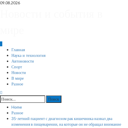
Skip
09.08.2026
to
Новости и события в
content
мире
Primary
Главная
Menu
Наука и технология
Автоновости
Спорт
Новости
В мире
Разное
Найти:
Home
Разное
35-летний пациент с диагнозом рак кишечника назвал два
изменения в пищеварении, на которые он не обращал внимание