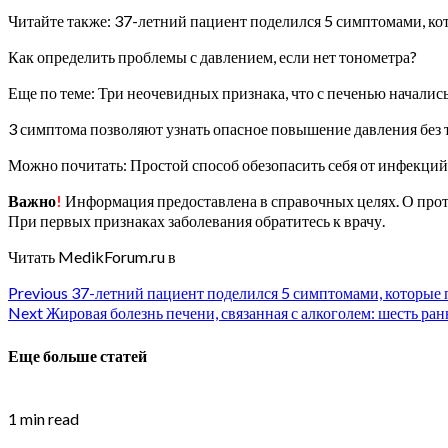
Читайте также: 37-летний пациент поделился 5 симптомами, ко
Как определить проблемы с давлением, если нет тонометра?
Еще по теме: Три неочевидных признака, что с печенью началис
3 симптома позволяют узнать опасное повышение давления без 
Можно почитать: Простой способ обезопасить себя от инфекций 
Важно
!
Информация предоставлена в справочных целях. О проти
При первых признаках заболевания обратитесь к врачу.
Читать MedikForum.ru в
Continue
Previous
37-летний пациент поделился 5 симптомами, которые 
Next
Жировая болезнь печени, связанная с алкоголем: шесть ра
Reading
Еще больше статей
1 min read