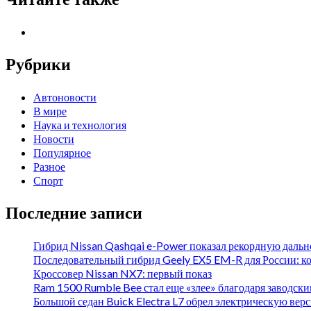
Рубрики
Автоновости
В мире
Наука и технология
Новости
Популярное
Разное
Спорт
Последние записи
Гибрид Nissan Qashqai e-Power показал рекордную даль
Последовательный гибрид Geely EX5 EM-R для России: к
Кроссовер Nissan NX7: первый показ
Ram 1500 Rumble Bee стал еще «злее» благодаря заводск
Большой седан Buick Electra L7 обрел электрическую вер