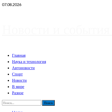
Skip
07.08.2026
to
content
Новости и события
Primary
Главная
Menu
Наука и технология
Автоновости
Спорт
Новости
В мире
Разное
Найти: