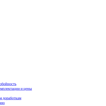
нобойность
омплектации и цены
им доработкам
сию