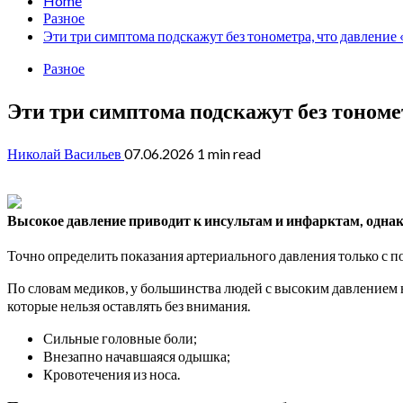
Home
Разное
Эти три симптома подскажут без тонометра, что давление
Разное
Эти три симптома подскажут без тономе
Николай Васильев
07.06.2026
1 min read
Высокое давление приводит к инсультам и инфарктам, однак
Точно определить показания
артериального давления только с п
По словам медиков, у большинства людей с высоким давлением н
которые нельзя оставлять без внимания.
Сильные головные боли;
Внезапно начавшаяся одышка;
Кровотечения из носа.