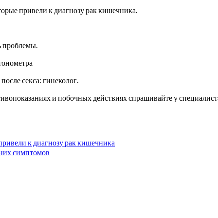
торые привели к диагнозу рак кишечника.
ь проблемы.
тонометра
после секса: гинеколог.
вопоказаниях и побочных действиях спрашивайте у специалиста 
привели к диагнозу рак кишечника
нних симптомов