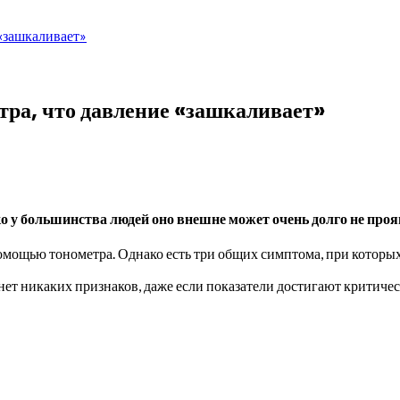
 «зашкаливает»
тра, что давление «зашкаливает»
о у большинства людей оно внешне может очень долго не про
омощью тонометра. Однако есть три общих симптома, при которых
ет никаких признаков, даже если показатели достигают критическ