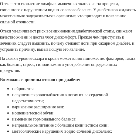
Отек — это скопление лимфы в мышечных тканях из-за процесса,
связанного с нарушением водно-солевого баланса. У диабетиков жидкость
может сильно задерживаться в организме, что приводит к появлению
сильной отечности.
Отеки увеличивают риск возникновения диабетической стопы, снижают
качество жизни и доставляют дискомфорт. Прежде чем приступать к
лечению, следует выяснить, почему отекают ноги при сахарном диабете, и
устранить причину, вызывающую это явление.
На скачки уровня сахара в крови может влиять множество факторов, таких
как болезнь, стресс, гиподинамия и употребление определенных
продуктов.
Возможные причины отеков при диабете:
нейропатия;
нарушение кровоснабжения в ногах из-за сердечной
недостаточности;
варикозное расширение вен;
ношение тесной обуви;
изменение гормонального баланса;
неправильное питание с большим количеством соли;
метаболические нарушения, водно-солевой дисбаланс;