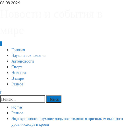
Skip
08.08.2026
to
Новости и события в
content
мире
Primary
Главная
Menu
Наука и технология
Автоновости
Спорт
Новости
В мире
Разное
Найти:
Home
Разное
Эндокринолог: опухшие лодыжки являются признаком высокого
уровня сахара в крови