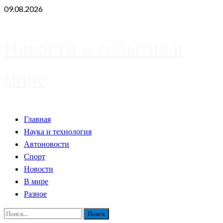
Skip
09.08.2026
to
content
Новости и события в
мире
Primary
Главная
Menu
Наука и технология
Автоновости
Спорт
Новости
В мире
Разное
Найти: