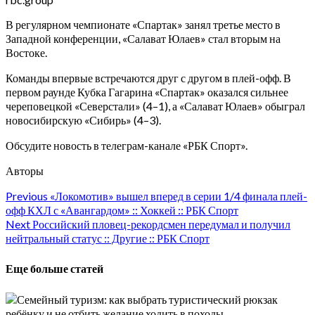
В регулярном чемпионате «Спартак» занял третье место в
Западной конференции, «Салават Юлаев» стал вторым на
Востоке.
Команды впервые встречаются друг с другом в плей-офф. В
первом раунде Кубка Гагарина «Спартак» оказался сильнее
череповецкой «Северстали» (4–1), а «Салават Юлаев» обыграл
новосибирскую «Сибирь» (4–3).
Обсудите новость в телеграм-канале «РБК Спорт».
Авторы
Continue
Previous
«Локомотив» вышел вперед в серии 1/4 финала плей-
офф КХЛ с «Авангардом» :: Хоккей :: РБК Спорт
Reading
Next
Российский пловец-рекордсмен передумал и получил
нейтральный статус :: Другие :: РБК Спорт
Еще больше статей