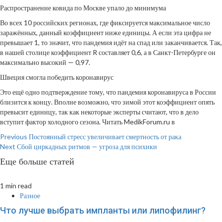
Распространение ковида по Москве упало до минимума
Во всех 10 российских регионах, где фиксируется максимальное число
заражённых, данный коэффициент ниже единицы. А если эта цифра не
превышает 1, то значит, что пандемия идёт на спад или заканчивается. Так,
в нашей столице коэффициент R составляет 0,6, а в Санкт-Петербурге он
максимально высокий — 0,97.
Швеция смогла победить коронавирус
Это ещё одно подтверждение тому, что пандемия коронавируса в России
близится к концу. Вполне возможно, что зимой этот коэффициент опять
превысит единицу, так как некоторые эксперты считают, что в дело
вступит фактор холодного сезона.
Читать MedikForum.ru в
Continue
Previous
Постоянный стресс увеличивает смертность от рака
Next
Сбой циркадных ритмов — угроза для психики
Reading
Еще больше статей
1 min read
Разное
Что лучше выбрать импланты или липофилинг?