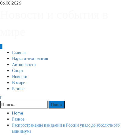
Skip
06.08.2026
to
Новости и события в
content
мире
Primary
Главная
Menu
Наука и технология
Автоновости
Спорт
Новости
В мире
Разное
Найти:
Home
Разное
Распространение пандемии в России упало до абсолютного
минимума