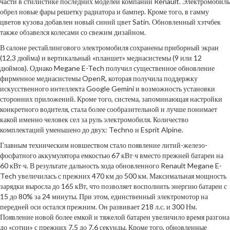
части в стилистике последних моделей компании Renault. Электромобиль
обрел новые фары решетку радиатора и бампер. Кроме того, в гамму
цветов кузова добавлен новый синий цвет Satin. Обновленный хэтчбек
также обзавелся колесами со свежим дизайном.
В салоне рестайлингового электромобиля сохранены приборный экран
(12,3 дюйма) и вертикальный «планшет» медиасистемы (9 или 12
дюймов). Однако Megane E-Tech получил существенное обновление
фирменное медиасистемы OpenR, которая получила поддержку
искусственного интеллекта Google Gemini и возможность установки
сторонних приложений. Кроме того, система, запоминающая настройки
конкретного водителя, стала более сообразительной и лучше понимает
какой именно человек сел за руль электромобиля. Количество
комплектаций уменьшено до двух: Techno и Esprit Alpine.
Главным техническим новшеством стало появление литий-железо-
фосфатного аккумулятора емкостью 67 кВт∙ч вместо прежней батареи на
60 кВт∙ч. В результате дальность хода обновленного Renault Megane E-
Tech увеличилась с прежних 470 км до 500 км. Максимальная мощность
зарядки выросла до 165 кВт, что позволяет восполнить энергию батареи с
15 до 80% за 24 минуты. При этом, единственный электромотор на
передней оси остался прежним. Он развивает 218 л.с. и 300 Нм.
Появление новой более емкой и тяжелой батареи увеличило время разгона
до «сотни» с прежних 7,5 до 7,6 секунды. Кроме того, обновленные