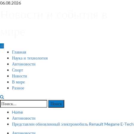
Skip
06.08.2026
to
Новости и события в
content
мире
Primary
Главная
Menu
Наука и технология
Автоновости
Спорт
Новости
В мире
Разное
Найти:
Home
Автоновости
Представлен обновленный электромобиль Renault Megane E-Tech
Автоновости