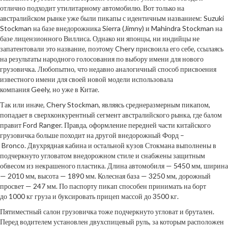
отлично подходит утилитарному автомобилю. Вот только на
австралийском рынке уже были пикапы с идентичным названием: Suzuki
Stockman на базе внедорожника Sierra (Jimny) и Mahindra Stockman на
базе лицензионного Виллиса. Однако ни японцы, ни индийцы не
запатентовали это название, поэтому Chery присвоила его себе, ссылаясь
на результаты народного голосования по выбору имени для нового
грузовичка. Любопытно, что недавно аналогичный способ присвоения
известного имени для своей новой модели использовала
компания Geely, но уже в Китае.
Так или иначе, Chery Stockman, являясь среднеразмерным пикапом,
попадает в сверхконкурентный сегмент австралийского рынка, где балом
правит Ford Ranger. Правда, оформление передней части китайского
грузовичка больше походит на другой внедорожный Форд –
Bronco. Двухрядная кабина и остальной кузов Стокмана выполнены в
подчеркнуто угловатом внедорожном стиле и снабжены защитным
обвесом из некрашеного пластика. Длина автомобиля — 5450 мм, ширина
— 2010 мм, высота — 1890 мм. Колесная база — 3250 мм, дорожный
просвет — 247 мм. По паспорту пикап способен принимать на борт
до 1000 кг груза и буксировать прицеп массой до 3500 кг.
Пятиместный салон грузовичка тоже подчеркнуто угловат и брутален.
Перед водителем установлен двухспицевый руль, за которым расположен