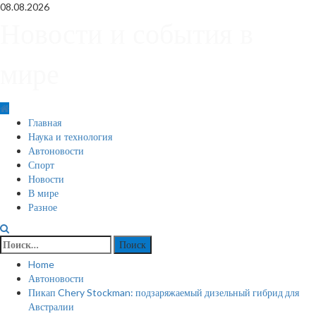
Skip
08.08.2026
to
Новости и события в
content
мире
Primary
Главная
Menu
Наука и технология
Автоновости
Спорт
Новости
В мире
Разное
Найти:
Home
Автоновости
Пикап Chery Stockman: подзаряжаемый дизельный гибрид для
Австралии