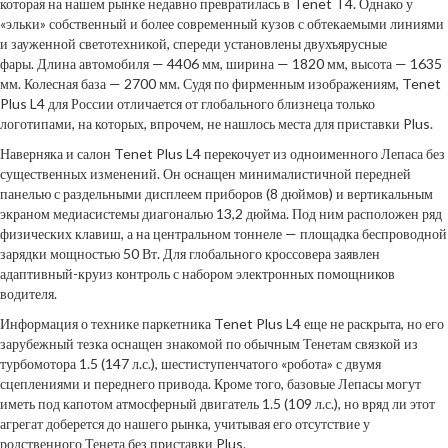
которая на нашем рынке недавно превратилась в Tenet T4. Однако у
«эльки» собственный и более современный кузов с обтекаемыми линиями
и зауженной светотехникой, спереди установлены двухъярусные
фары. Длина автомобиля — 4406 мм, ширина — 1820 мм, высота — 1635
мм. Колесная база — 2700 мм. Судя по фирменным изображениям, Tenet
Plus L4 для России отличается от глобального близнеца только
логотипами, на которых, впрочем, не нашлось места для приставки Plus.
Наверняка и салон Tenet Plus L4 перекочует из одноименного Лепаса без
существенных изменений. Он оснащен минималистичной передней
панелью с раздельными дисплеем приборов (8 дюймов) и вертикальным
экраном медиасистемы диагональю 13,2 дюйма. Под ним расположен ряд
физических клавиш, а на центральном тоннеле — площадка беспроводной
зарядки мощностью 50 Вт. Для глобального кроссовера заявлен
адаптивный-круиз контроль с набором электронных помощников
водителя.
Информация о технике паркетника Tenet Plus L4 еще не раскрыта, но его
зарубежный тезка оснащен знакомой по обычным Тенетам связкой из
турбомотора 1.5 (147 л.с.), шестиступенчатого «робота» с двумя
сцеплениями и переднего привода. Кроме того, базовые Лепасы могут
иметь под капотом атмосферный двигатель 1.5 (109 л.с.), но вряд ли этот
агрегат доберется до нашего рынка, учитывая его отсутствие у
родственного Тенета без приставки Plus.