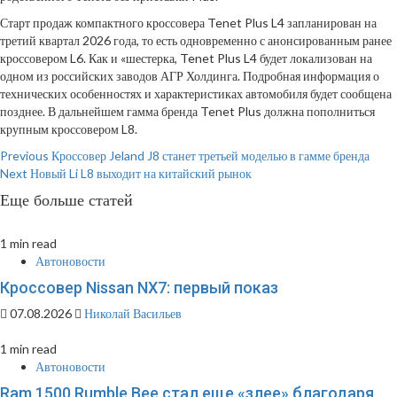
Старт продаж компактного кроссовера Tenet Plus L4 запланирован на
третий квартал 2026 года, то есть одновременно с анонсированным ранее
кроссовером L6. Как и «шестерка, Tenet Plus L4 будет локализован на
одном из российских заводов АГР Холдинга. Подробная информация о
технических особенностях и характеристиках автомобиля будет сообщена
позднее. В дальнейшем гамма бренда Tenet Plus должна пополниться
крупным кроссовером L8.
Continue
Previous
Кроссовер Jeland J8 станет третьей моделью в гамме бренда
Next
Новый Li L8 выходит на китайский рынок
Reading
Еще больше статей
1 min read
Автоновости
Кроссовер Nissan NX7: первый показ
07.08.2026
Николай Васильев
1 min read
Автоновости
Ram 1500 Rumble Bee стал еще «злее» благодаря