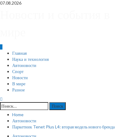
Skip
07.08.2026
to
Новости и события в
content
мире
Primary
Главная
Menu
Наука и технология
Автоновости
Спорт
Новости
В мире
Разное
Найти:
Home
Автоновости
Паркетник Tenet Plus L4: вторая модель нового бренда
Автоновости