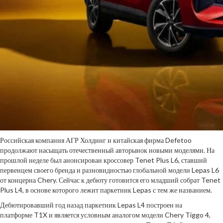
Российская компания АГР Холдинг и китайская фирма Defetoo
продолжают насыщать отечественный авторынок новыми моделями. На
прошлой неделе был анонсирован кроссовер Tenet Plus L6, ставший
первенцем своего бренда и разновидностью глобальной модели Lepas L6
от концерна Chery. Сейчас к дебюту готовится его младший собрат Tenet
Plus L4, в основе которого лежит паркетник Lepas с тем же названием.
Дебютировавший год назад паркетник Lepas L4 построен на
платформе T1X и является условным аналогом модели Chery Tiggo 4,