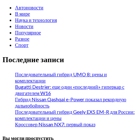
Автоновости
В мире
Наука и технология
Новости
Популярное
Разное
Спорт
Последние записи
Последовательный гибрид UMO 8: цены и
комплектации
Bugatti Destrier: еще один «последний» гиперкар с
двигателем W16
Гибрид Nissan Qashqai e-Power показал рекордную
дальнобойность
Последовательный гибрид Geely EX5 EM-R для России:
комплектации и цены
Кроссовер Nissan NX7: первый показ
Вы могли проспустить