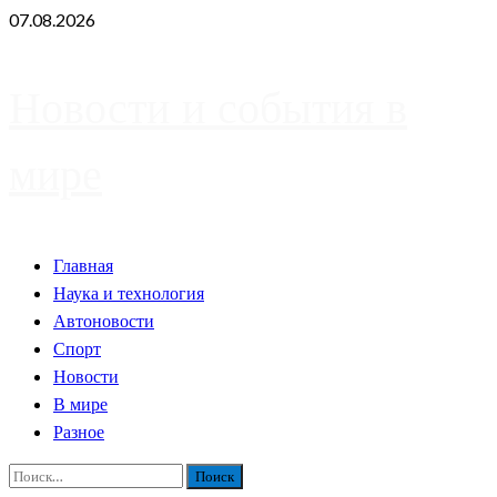
Skip
07.08.2026
to
content
Новости и события в
мире
Primary
Главная
Menu
Наука и технология
Автоновости
Спорт
Новости
В мире
Разное
Найти: