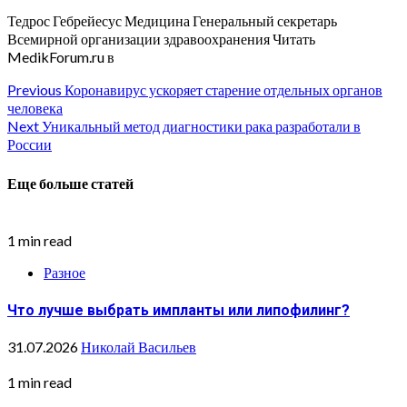
Тедрос Гебрейесус Медицина Генеральный секретарь
Всемирной организации здравоохранения
Читать
MedikForum.ru в
Continue
Previous
Коронавирус ускоряет старение отдельных органов
человека
Reading
Next
Уникальный метод диагностики рака разработали в
России
Еще больше статей
1 min read
Разное
Что лучше выбрать импланты или липофилинг?
31.07.2026
Николай Васильев
1 min read