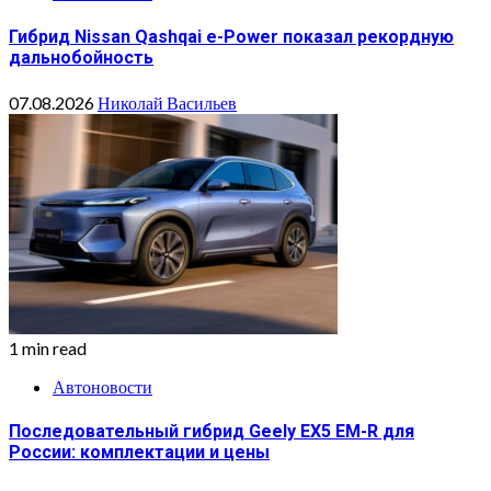
Гибрид Nissan Qashqai e-Power показал рекордную
дальнобойность
07.08.2026
Николай Васильев
1 min read
Автоновости
Последовательный гибрид Geely EX5 EM-R для
России: комплектации и цены