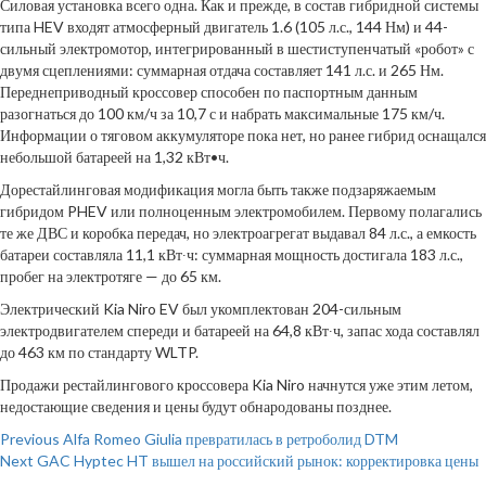
Силовая установка всего одна. Как и прежде, в состав гибридной системы
типа HEV входят атмосферный двигатель 1.6 (105 л.с., 144 Нм) и 44-
сильный электромотор, интегрированный в шестиступенчатый «робот» с
двумя сцеплениями: суммарная отдача составляет 141 л.с. и 265 Нм.
Переднеприводный кроссовер способен по паспортным данным
разогнаться до 100 км/ч за 10,7 с и набрать максимальные 175 км/ч.
Информации о тяговом аккумуляторе пока нет, но ранее гибрид оснащался
небольшой батареей на 1,32 кВт•ч.
Дорестайлинговая модификация могла быть также подзаряжаемым
гибридом PHEV или полноценным электромобилем. Первому полагались
те же ДВС и коробка передач, но электроагрегат выдавал 84 л.с., а емкость
батареи составляла 11,1 кВт∙ч: суммарная мощность достигала 183 л.с.,
пробег на электротяге — до 65 км.
Электрический Kia Niro EV был укомплектован 204-сильным
электродвигателем спереди и батареей на 64,8 кВт∙ч, запас хода составлял
до 463 км по стандарту WLTP.
Продажи рестайлингового кроссовера Kia Niro начнутся уже этим летом,
недостающие сведения и цены будут обнародованы позднее.
Continue
Previous
Alfa Romeo Giulia превратилась в ретроболид DTM
Next
GAC Hyptec HT вышел на российский рынок: корректировка цены
Reading