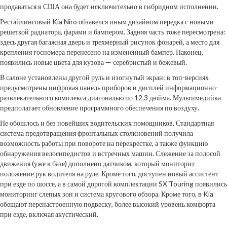
продаваться в США она будет исключительно в гибридном исполнении.
Рестайлинговый Kia Niro обзавелся иным дизайном передка с новыми
решеткой радиатора, фарами и бампером. Задняя часть тоже пересмотрена:
здесь другая багажная дверь и трехмерный рисунок фонарей, а место для
крепления госномера перенесено на измененный бампер. Наконец,
появились новые цвета для кузова — серебристый и бежевый.
В салоне установлены другой руль и изогнутый экран: в топ-версиях
предусмотрены цифровая панель приборов и дисплей информационно-
развлекательного комплекса диагональю по 12,3 дюйма. Мультимедийка
предполагает обновление программного обеспечения по воздуху.
Не обошлось и без новейших водительских помощников. Стандартная
система предотвращения фронтальных столкновений получила
возможность работы при повороте на перекрестке, а также функцию
обнаружения велосипедистов и встречных машин. Слежение за полосой
движения (уже в базе) дополнено датчиком, который мониторит
положение рук водителя на руле. Кроме того, доступен новый ассистент
при езде по шоссе, а в самой дорогой комплектации SX Touring появились
мониторинг слепых зон и система кругового обзора. Кроме того, в Kia
обещают перенастроенную подвеску, более высокий уровень комфорта
при езде, включая акустический.