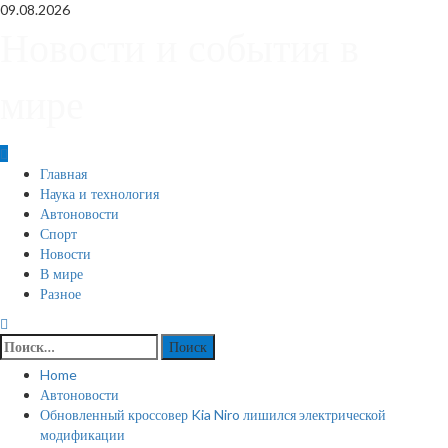
Skip
09.08.2026
to
Новости и события в
content
мире
Primary
Главная
Menu
Наука и технология
Автоновости
Спорт
Новости
В мире
Разное
Найти:
Home
Автоновости
Обновленный кроссовер Kia Niro лишился электрической
модификации