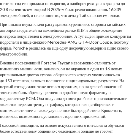
в тот же год его продажи не выросли, а наоборот рухнули в два раза до
20,8 тысячи экземпляров! В 2025-м было реализовано лишь 16 339
электромобилей, и стало понятно, что дела у Тайкана совсем плохи.
Причинами неудач стали растущая конкуренция со стороны китайских
автопроизводителей на важнейшем рынке КНР и общее охлаждение
интереса покупателей к электромобилям. А тут еще и прямые конкуренты
подоспели в лице свежего Mercedes-AMG GT 4-Door Coupe, поэтому
фирма Porsche решилась на еще одну досрочную модернизацию своего
электромобиля.
Внешне посвежевший Porsche Taycan невозможно отличить от
нынешних машин, если, конечно, он не окрашен в один из 16 новых
оригинальных цветов кузова, общее число которых увеличилось аж
до 153 оттенков, включая полностью индивидуальные, разумеется. На
первый взгляд салон тоже остался прежним, но на деле обновленный
электромобиль обрел существенно доработанную фирменную
медиасистему PCM. Она получила до пяти раз более производительное
«железо», пересмотренную графику, которая стала разборчивее и
минималистичнее, а также улучшенное быстродействие. Кроме того,
появилась возможность установки сторонних приложений.
Голосовой помощник на основе искусственного интеллекта обучился
более естественному общению с человеком и больше не требует