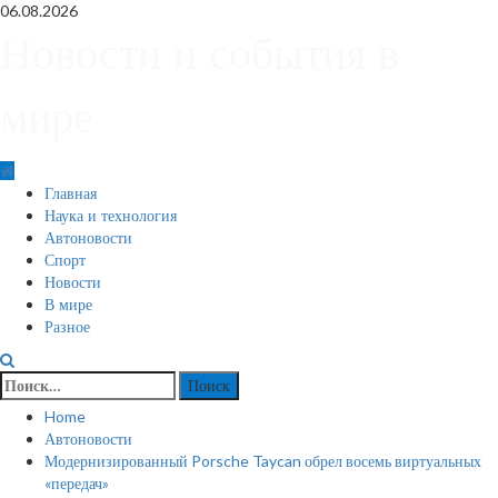
Skip
06.08.2026
to
Новости и события в
content
мире
Primary
Главная
Menu
Наука и технология
Автоновости
Спорт
Новости
В мире
Разное
Найти:
Home
Автоновости
Модернизированный Porsche Taycan обрел восемь виртуальных
«передач»