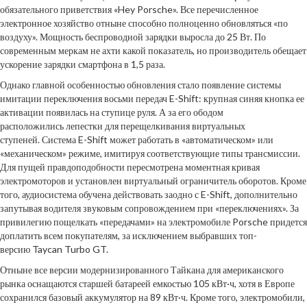
обязательного приветствия «Hey Porsche». Все перечисленное
электронное хозяйство отныне способно полноценно обновляться «по
воздуху». Мощность беспроводной зарядки выросла до 25 Вт. По
современным меркам не ахти какой показатель, но производитель обещает
ускорение зарядки смартфона в 1,5 раза.
Однако главной особенностью обновления стало появление системы
имитации переключения восьми передач E-Shift: крупная синяя кнопка ее
активации появилась на ступице руля. А за его ободом
расположились лепестки для перещелкивания виртуальных
ступеней. Система E-Shift может работать в «автоматическом» или
«механическом» режиме, имитируя соответствующие типы трансмиссии.
Для пущей правдоподобности пересмотрена моментная кривая
электромоторов и установлен виртуальный ограничитель оборотов. Кроме
того, аудиосистема обучена действовать заодно с E-Shift, дополнительно
запутывая водителя звуковым сопровождением при «переключениях». За
привилегию пощелкать «передачами» на электромобиле Porsche придется
доплатить всем покупателям, за исключением выбравших топ-
версию Taycan Turbo GT.
Отныне все версии модернизированного Тайкана для американского
рынка оснащаются старшей батареей емкостью 105 кВт·ч, хотя в Европе
сохранился базовый аккумулятор на 89 кВт·ч. Кроме того, электромобили,