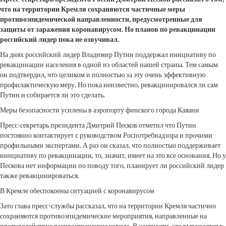
что на территории Кремля сохраняются частичные меры
противоэпидемической направленности,
предусмотренные для
защиты от заражения коронавирусом. Но планов по ревакцинации
российский лидер пока не озвучивал.
На днях российский лидер Владимир Путин поддержал инициативу по
ревакцинации населения в одной из областей нашей страны. Тем самым
он подтвердил, что целиком и полностью за эту очень эффективную
профилактическую меру. Но пока неизвестно, ревакцинировался ли сам
Путин и собирается ли это сделать.
Меры безопасности усилены в аэропорту финского города Каяани
Пресс-секретарь президента Дмитрий Песков отметил что Путин
постоянно контактирует с руководством Роспотребнадзора и прочими
профильными экспертами. А раз он сказал, что полностью поддерживает
инициативу по ревакцинации, то, значит, имеет на это все основания. Но у
Пескова нет информации по поводу того, планирует ли российский лидер
также ревакцинироваться.
В Кремле обеспокоены ситуацией с коронавирусом
Зато глава пресс-службы рассказал, что на территории Кремля частично
сохраняются противоэпидемические мероприятия, направленные на
противодействие распространению ковида. В частности, это выражается в