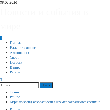
Skip
09.08.2026
to
Новости и события в
content
мире
Primary
Главная
Menu
Наука и технология
Автоновости
Спорт
Новости
В мире
Разное
Найти:
Home
Разное
Меры по ковид-безопасности в Кремле сохраняются частично
Разное