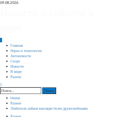
Skip
09.08.2026
to
Новости и события в
content
мире
Primary
Главная
Menu
Наука и технология
Автоновости
Спорт
Новости
В мире
Разное
Найти:
Home
Разное
Любители лайков выглядят более дружелюбными
Разное