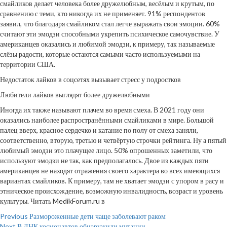
смайликов делает человека более дружелюбным, весёлым и крутым, по
сравнению с теми, кто никогда их не применяет. 91% респондентов
заявил, что благодаря смайликом стал легче выражать свои эмоции. 60%
считают эти эмодзи способными укрепить психическое самочувствие. У
американцев оказались и любимой эмодзи, к примеру, так называемые
слёзы радости, которые остаются самыми часто используемыми на
территории США.
Недостаток лайков в соцсетях вызывает стресс у подростков
Любители лайков выглядят более дружелюбными
Иногда их также называют плачем во время смеха. В 2021 году они
оказались наиболее распространёнными смайликами в мире. Большой
палец вверх, красное сердечко и катание по полу от смеха заняли,
соответственно, вторую, третью и четвёртую строчки рейтинга. Ну а пятый
любимый эмодзи это плачущее лицо. 50% опрошенных заметили, что
используют эмодзи не так, как предполагалось. Двое из каждых пяти
американцев не находят отражения своего характера во всех имеющихся
вариантах смайликов. К примеру, там не хватает эмодзи с упором в расу и
этническое происхождение, возможную инвалидность, возраст и уровень
культуры.
Читать MedikForum.ru в
Continue
Previous
Размороженные дети чаще заболевают раком
Next
В ДНК космонавтов обнаружили мутации