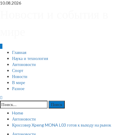
Skip
10.08.2026
to
Новости и события в
content
мире
Primary
Главная
Menu
Наука и технология
Автоновости
Спорт
Новости
В мире
Разное
Найти:
Home
Автоновости
Кроссовер Xpeng MONA L03 готов к выходу на рынок
Автоновости