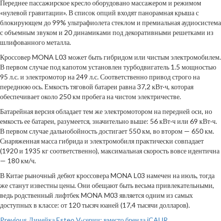
Переднее пассажирское кресло оборудовано массажером и режимом
«нулевой гравитации». В список опций входят панорамная крыша с
блокирующем до 99% ультрафиолета стеклом и премиальная аудиосистема
с объемным звуком и 20 динамиками под декоративными решетками из
шлифованного металла.
Кроссовер MONA L03 может быть гибридом или чистым электромобилем.
В первом случае под капотом установлен турбодвигатель 1.5 мощностью
95 л.с. и электромотор на 249 л.с. Соответственно привод строго на
переднюю ось. Емкость тяговой батареи равна 37,2 кВт·ч, которая
обеспечивает около 250 км пробега на чистом электричестве.
Батарейная версия обладает тем же электромотором на передней оси, но
емкость ее батареи, разумеется, значительно выше: 56 кВт·ч или 69 кВт·ч.
В первом случае дальнобойность достигает 550 км, во втором — 650 км.
Снаряженная масса гибрида и электромобиля практически совпадает
(1920 и 1935 кг соответственно), максимальная скорость вовсе идентична
— 180 км/ч.
В Китае рыночный дебют кроссовера MONA L03 намечен на июль, тогда
же станут известны цены. Они обещают быть весьма привлекательными,
ведь родственный лифтбек MONA M03 является одним из самых
доступных в классе: от 120 тысяч юаней (17,4 тысячи долларов).
Previous
Линейка Esteo V-серии: вместо бренда iCAUR