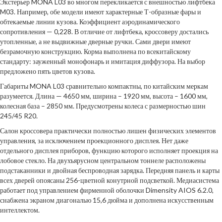
Экстерьер MONA L03 во многом перекликается с внешностью лифтбека
M03. Например, обе модели имеют характерные Т-образные фары и
обтекаемые линии кузова. Коэффициент аэродинамического
сопротивления — 0,228. В отличие от лифтбека, кроссоверу достались
утопленные, а не выдвижные дверные ручки. Сами двери имеют
безрамочную конструкцию. Корма выполнена по всекитайскому
стандарту: зауженный монофонарь и имитация диффузора. На выбор
предложено пять цветов кузова.
Габариты MONA L03 сравнительно компактны, по китайским меркам
разумеется. Длина — 4650 мм, ширина – 1920 мм, высота – 1600 мм,
колесная база – 2850 мм. Предусмотрены колеса с размерностью шин
245/45 R20.
Салон кроссовера практически полностью лишен физических элементов
управления, за исключением проекционного дисплея. Нет даже
отдельного дисплея приборов, функцию которого исполняет проекция на
лобовое стекло. На двухъярусном центральном тоннеле расположены
подстаканники и двойная беспроводная зарядка. Передняя панель и карты
всех дверей опоясаны 256-цветной конутрной подсветкой. Медиасистема
работает под управлением фирменной оболочки Dimensity AIOS 6.2.0,
снабжена экраном диагональю 15,6 дюйма и дополнена искусственным
интеллектом.