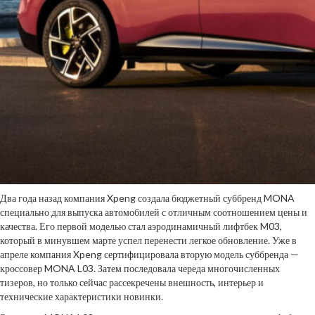
Два года назад компания Xpeng создала бюджетный суббренд MONA
специально для выпуска автомобилей с отличным соотношением цены и
качества. Его первой моделью стал аэродинамичный лифтбек M03,
который в минувшем марте успел перенести легкое обновление. Уже в
апреле компания Xpeng сертифицировала вторую модель суббренда —
кроссовер MONA L03. Затем последовала череда многочисленных
тизеров, но только сейчас рассекречены внешность, интерьер и
технические характеристики новинки.