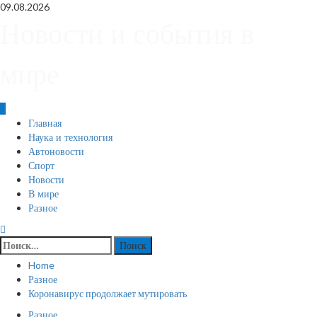
Skip
09.08.2026
to
Новости и события в
content
мире
Primary
Главная
Menu
Наука и технология
Автоновости
Спорт
Новости
В мире
Разное
Найти:
Home
Разное
Коронавирус продолжает мутировать
Разное