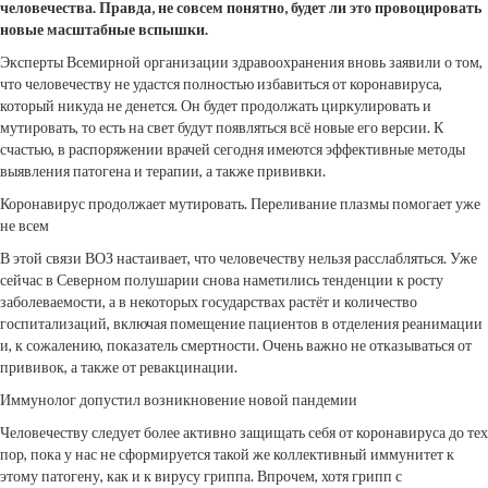
человечества. Правда, не совсем понятно,
будет ли это провоцировать
новые масштабные вспышки.
Эксперты Всемирной организации здравоохранения вновь заявили о том,
что человечеству не удастся полностью избавиться от коронавируса,
который никуда не денется. Он будет продолжать циркулировать и
мутировать, то есть на свет будут появляться всё новые его версии. К
счастью, в распоряжении врачей сегодня имеются эффективные методы
выявления патогена и терапии, а также прививки.
Коронавирус продолжает мутировать. Переливание плазмы помогает уже
не всем
В этой связи ВОЗ настаивает, что человечеству нельзя расслабляться. Уже
сейчас в Северном полушарии снова наметились тенденции к росту
заболеваемости, а в некоторых государствах растёт и количество
госпитализаций, включая помещение пациентов в отделения реанимации
и, к сожалению, показатель смертности. Очень важно не отказываться от
прививок, а также от ревакцинации.
Иммунолог допустил возникновение новой пандемии
Человечеству следует более активно защищать себя от коронавируса до тех
пор, пока у нас не сформируется такой же коллективный иммунитет к
этому патогену, как и к вирусу гриппа. Впрочем, хотя грипп с