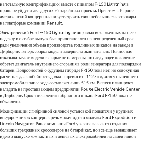
на тотальную электрификацию: вместе с пикапом F-150 Lightning в
прошлое уйдут и два других «батарейных» проекта. При этом в Европе
американский концерн планирует строить свои небольшие электрокары
на платформе компании Renault.
Электрический Ford F-150 Lightning не оправдал возложенных на него
надежд: в октябре выпуск был приостановлен на неопределенный срок
ради увеличения объема производства топливных пикапов на заводе в
Дирборне. Теперь сборка модели завершена окончательно. Полностью
отказываться от модели в фирме не намерены, но следующее поколение
обретет двигатель внутреннего сгорания в роли генератора для подзарядки
батареи. Подробностей о будущем гибриде F-150 пока нет, но совокупная
расчетная дальнобойность должна превысить 1127 км, хотя у нынешнего
электромобиля запас хода составляет лишь 515 км. Выпуск планируют
наладить на простаивающем предприятии Rouge Electric Vehicle Center
в Дирборне. Сроки появления гибридного пикапа Ford F-150 пока не
объявлены.
Модификации с гибридной силовой установкой появятся и у крупных
внедорожников концерна: речь может идти о моделях Ford Expedition и
Lincoln Navigator. Ранее компания Ford уже отказалась от создания
больших трехрядных кроссоверов на батарейках, но все еще вынашивает
идею о выпуске компактных и дешевых электромобилей на своей новой