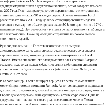
платформе Universal EV. Первенцем этой архитектуры станет
среднеразмерный пикап с двухрядной кабиной, дебют которого намечен
на 2027 год. Главным преимуществом перспективного электропикапа
станет его цена — около 30 тысяч долларов. В целом компания Ford
рассчитывает, что к 2030 году доля электрифицированных моделей
составит в суммарном объеме продаж около 50 % (по сравнению с 17 % в
нынешнем году). При этом основная ставка делается именно на гибриды, а
не электромобили. Наконец, обещано сохранение широкого выбора
топливных моделей.
Руководство компании Ford также отказалось от выпуска
анонсированного ранее электрического коммерческого фургона для
европейского рынка, который должен был стать преемником Ford E-
Transit. Вместо аналогичного электромобиля для Северной Америке
создается недорогая модель с бензиновыми и гибридными силовыми
установками. Ее будут производить на фабрике в Эйвон-Лейк (штат
Огайо) с 2029 года.
В Европе концерн Ford планирует вернуться в сегмент компактных
моделей при помощи компании Renault. Автопроизводители подписали
договор о сотрудничестве, который позволит концерну Ford предложить в
Европе два электромобиля на французской архитектуре Ampr. Одна из
грядущих новинок станет своего рода наследником модели Fiesta,
производство которой прекратили два года назад после восьми поколений