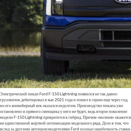
Электрический пикап Ford F-150 Lightning появился не так давно:
грузовичок дебютировал в мае 2021 года и пошел в серию еще через год,
но его конвейерный век оказался недолгим. Производство пикапа уже
остановлено и прямого сменщика у него не будет, ведь второе поколение
модели F-150 Lightning превратится в гибрид. Причем «молния» окажется
не единственной жертвой оптимизации модельного ряда. Дело в том, что
вслед за другими автопроизводителями Ford осознал ошибочность ставки