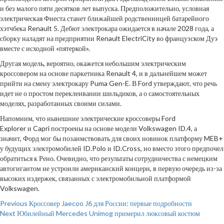
и без малого пяти десятков лет выпуска. Предположительно, условная
электрическая Фиеста станет ближайшей родственницей батарейного
хэтчбека Renault 5. Дебют электрокара ожидается в начале 2028 года, а
сборку наладят на предприятии Renault ElectriCity во французском Дуэ
вместе с исходной «пятеркой».
Другая модель, вероятно, окажется небольшим электрическим
кроссовером на основе паркетника Renault 4, и в дальнейшем может
прийти на смену электрокару Puma Gen-E. В Ford утверждают, что речь
идет не о простом переклеивании шильдиков, а о самостоятельных
моделях, разработанных своими силами.
Напомним, что нынешние электрические кроссоверы Ford
Explorer и Capri построены на основе модели Volkswagen ID.4, а
значит, Форд мог бы позаимствовать для своих новинок платформу MEB+
у будущих электромобилей ID.Polo и ID.Cross, но вместо этого предпочел
обратиться к Рено. Очевидно, что результаты сотрудничества с немецким
автогигантом не устроили американский концерн, в первую очередь из-за
высоких издержек, связанных с электромобильной платформой
Volkswagen.
Continue
Previous
Кроссовер Jaecoo J6 для России: первые подробности
Next
Юбилейный Mercedes Unimog примерил люксовый костюм
Reading