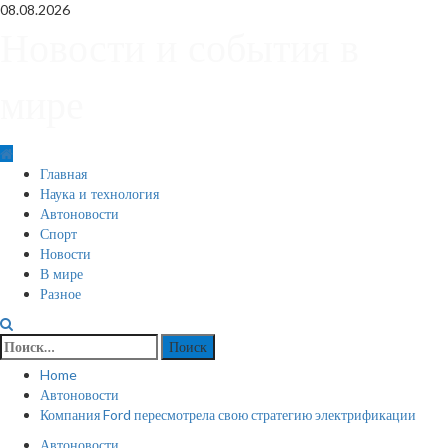
Skip
08.08.2026
to
Новости и события в
content
мире
Primary
Главная
Menu
Наука и технология
Автоновости
Спорт
Новости
В мире
Разное
Найти:
Home
Автоновости
Компания Ford пересмотрела свою стратегию электрификации
Автоновости