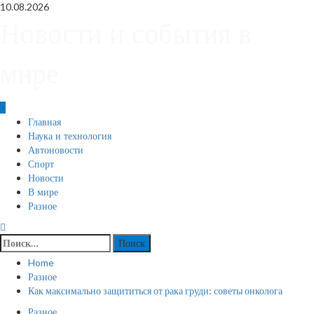
Skip
10.08.2026
to
Новости и события в
content
мире
Primary
Главная
Menu
Наука и технология
Автоновости
Спорт
Новости
В мире
Разное
Найти:
Home
Разное
Как максимально защититься от рака груди: советы онколога
Разное