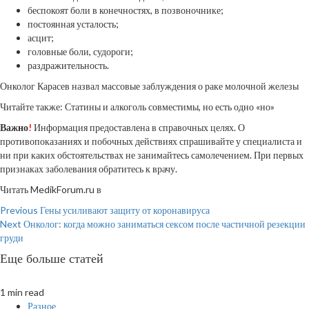
беспокоят боли в конечностях, в позвоночнике;
постоянная усталость;
асцит;
головные боли, судороги;
раздражительность.
Онколог Карасев назвал массовые заблуждения о раке молочной железы
Читайте также: Статины и алкоголь совместимы, но есть одно «но»
Важно
!
Информация предоставлена в справочных целях. О
противопоказаниях и побочных действиях спрашивайте у специалиста и
ни при каких обстоятельствах не занимайтесь самолечением. При первых
признаках заболевания обратитесь к врачу.
Читать MedikForum.ru в
Continue
Previous
Гены усиливают защиту от коронавируса
Next
Онколог: когда можно заниматься сексом после частичной резекции
Reading
груди
Еще больше статей
1 min read
Разное