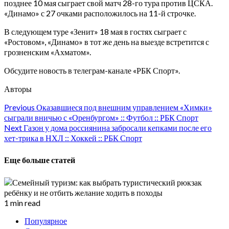
позднее 10 мая сыграет свой матч 28-го тура против ЦСКА.
«Динамо» с 27 очками расположилось на 11-й строчке.
В следующем туре «Зенит» 18 мая в гостях сыграет с
«Ростовом», «Динамо» в тот же день на выезде встретится с
грозненским «Ахматом».
Обсудите новость в телеграм-канале «РБК Спорт».
Авторы
Continue
Previous
Оказавшиеся под внешним управлением «Химки»
сыграли вничью с «Оренбургом» :: Футбол :: РБК Спорт
Reading
Next
Газон у дома россиянина забросали кепками после его
хет-трика в НХЛ :: Хоккей :: РБК Спорт
Еще больше статей
1 min read
Популярное