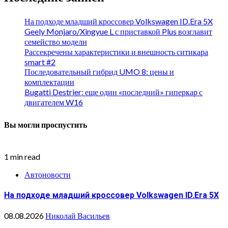
На подходе младший кроссовер Volkswagen ID.Era 5X
Geely Monjaro/Xingyue L с приставкой Plus возглавит
семейство модели
Рассекречены характеристики и внешность ситикара
smart #2
Последовательный гибрид UMO 8: цены и
комплектации
Bugatti Destrier: еще один «последний» гиперкар с
двигателем W16
Вы могли проспустить
1 min read
Автоновости
На подходе младший кроссовер Volkswagen ID.Era 5X
08.08.2026
Николай Васильев