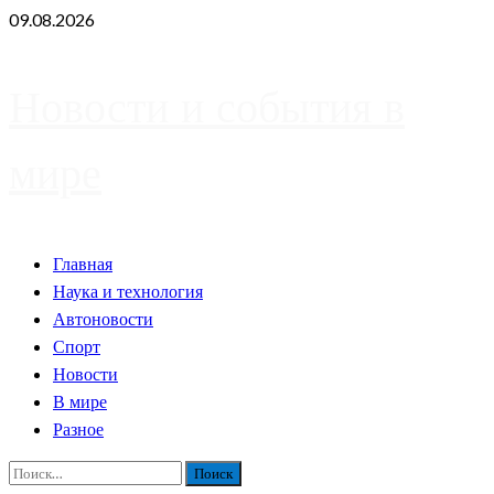
Skip
09.08.2026
to
content
Новости и события в
мире
Primary
Главная
Menu
Наука и технология
Автоновости
Спорт
Новости
В мире
Разное
Найти: