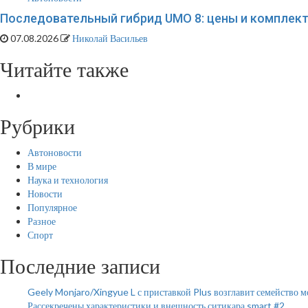
Последовательный гибрид UMO 8: цены и комплек
07.08.2026
Николай Васильев
Читайте также
Рубрики
Автоновости
В мире
Наука и технология
Новости
Популярное
Разное
Спорт
Последние записи
Geely Monjaro/Xingyue L с приставкой Plus возглавит семейство 
Рассекречены характеристики и внешность ситикара smart #2