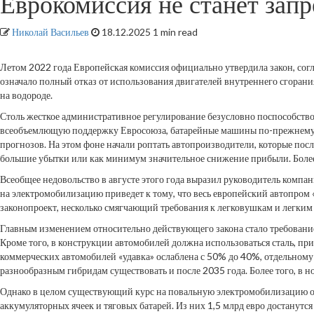
Еврокомиссия не станет зап
Николай Васильев
18.12.2025
1 min read
Летом 2022 года Европейская комиссия официально утвердила закон, сог
означало полный отказ от использования двигателей внутреннего сгорания
на водороде.
Столь жесткое административное регулирование безусловно поспособство
всеобъемлющую поддержку Евросоюза, батарейные машины по-прежнему 
прогнозов. На этом фоне начали роптать автопроизводители, которые пос
большие убытки или как минимум значительное снижение прибыли. Более
Всеобщее недовольство в августе этого года выразил руководитель ком
на электромобилизацию приведет к тому, что весь европейский автопром 
законопроект, несколько смягчающий требования к легковушкам и легки
Главным изменением относительно действующего закона стало требовани
Кроме того, в конструкции автомобилей должна использоваться сталь, п
коммерческих автомобилей «удавка» ослаблена с 50% до 40%, отдельном
разнообразным гибридам существовать и после 2035 года. Более того, в н
Однако в целом существующий курс на повальную электромобилизацию ост
аккумуляторных ячеек и тяговых батарей. Из них 1,5 млрд евро достанут