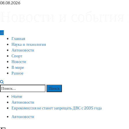
Skip
08.08.2026
to
Новости и события 
content
Primary
Главная
Menu
Наука и технология
Автоновости
Спорт
Новости
В мире
Разное
Найти:
Home
Автоновости
Еврокомиссия не станет запрещать ДВС с 2035 года
Автоновости