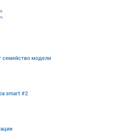
16
ть
ит семейство модели
а smart #2
тации