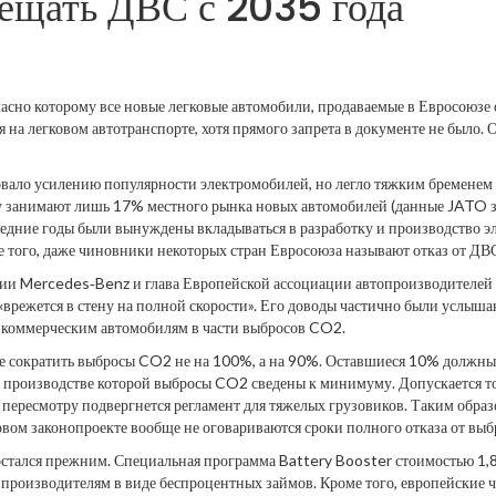
рещать ДВС с 2035 года
ласно которому все новые легковые автомобили, продаваемые в Евросоюзе
 на легковом автотранспорте, хотя прямого запрета в документе не было.
вало усилению популярности электромобилей, но легло тяжким бременем н
занимают лишь 17% местного рынка новых автомобилей (данные JATO за
ледние годы были вынуждены вкладываться в разработку и производство эл
 того, даже чиновники некоторых стран Евросоюза называют отказ от ДВ
пании Mercedes‑Benz и глава Европейской ассоциации автопроизводителе
«врежется в стену на полной скорости». Его доводы частично были услыш
м коммерческим автомобилям в части выбросов CO2.
е сократить выбросы CO2 не на 100%, а на 90%. Оставшиеся 10% должны 
ри производстве которой выбросы CO2 сведены к минимуму. Допускается т
у пересмотру подвергнется регламент для тяжелых грузовиков. Таким об
овом законопроекте вообще не оговариваются сроки полного отказа от выб
ался прежним. Специальная программа Battery Booster стоимостью 1,8 м
ся производителям в виде беспроцентных займов. Кроме того, европейские