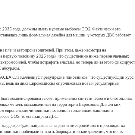
 с 2035 года, должны иметь нулевые выбросы CO2. Фактически это
 Оставалась лишь формальная лазейка для машин, у которых ДВС работает
а плечи автопроизводителей. При этом, даже несмотря на
 первую половину 2025 года), что существенно ниже первоначальных
ектромобилей, чтобы потрафить властям, но теперь из-за этого фиксируют
С абсурдом.
й ACEA Ола Каллениус, предупредив чиновников, что существующий курс
аны, ведь на днях Еврокомиссия опубликовала новый регуляторный
быть компенсированы за счет применения синтетического и биотоплива.
олько металл, выплавленный на территории Евросоюза. Для легких
разом европейские чиновники позволили топливным машинам и
росов CO2, то есть запрета ДВС.
лрд евро будет направлена на развитие европейского производства
 чиновники пообещали снизить бюрократическое давление, что по их