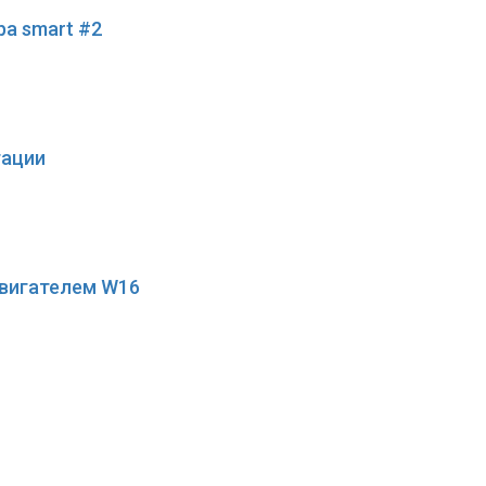
а smart #2
тации
 двигателем W16