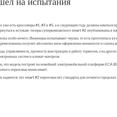
ел на испытания
 уже есть кроссоверы #1, #3 и #5, а в следующем году должны начаться п
вернуться к истокам: тизеры суперкомпактного smart #2 опубликованы в н
ока особо нечего. Инженеры испытывают «мулы», то есть прототипы в куз
 время новинка получит абсолютно иное оформление внешности и салона 
ода, управляемость, прочность конструкции и работу тормозов, а на друг
ектронных систем и климат-контроля.
шь, что модель построят на новейшей электромобильной платформе ECA (E
полного переосмысления smart.
 надеются, что smart #2 переосмыслит стандарты для сегмента городских 