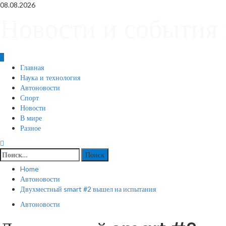
Skip
08.08.2026
to
Новости и события 
content
Primary
Главная
Menu
Наука и технология
Автоновости
Спорт
Новости
В мире
Разное
Найти:
Home
Автоновости
Двухместный smart #2 вышел на испытания
Автоновости