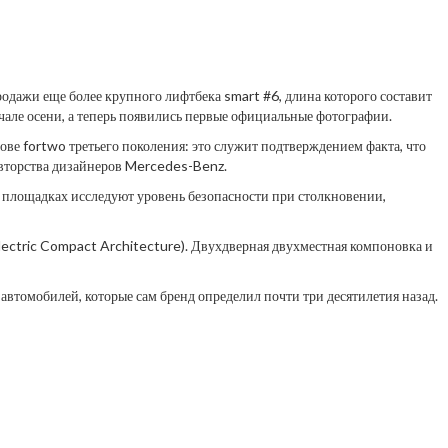
родажи еще более крупного лифтбека smart #6, длина которого составит
ачале осени, а теперь появились первые официальные фотографии.
ове fortwo третьего поколения: это служит подтверждением факта, что
авторства дизайнеров Mercedes-Benz.
их площадках исследуют уровень безопасности при столкновении,
lectric Compact Architecture). Двухдверная двухместная компоновка и
автомобилей, которые сам бренд определил почти три десятилетия назад.