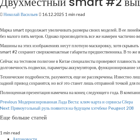
Двухместный smart #2 выш
Николай Васильев
16.12.2025
1 min read
Марка smart продолжает увеличивать размеры своих моделей. В ее линейке
без малого пять метров. Однако производитель все же намерен частично 
Машины на этих изображениях несут плотную маскировку, хотя скрывать п
smart #2 сохранит сверхкомпактные габариты предшественника. В то же
Сейчас на тестовом полигоне в Китае специалисты проверяют плавность х
долговечность подвески, параметры аккумуляторов, функционирование эл
Технические подробности, разумеется, еще не рассекречены. Известно ли
задний привод сохранятся, но всё это станет лишь отправной точкой для 
Полноценная презентация намечена на конец следующего года. В компании
Continue
Previous
Модернизированная Лада Веста: ключ-карта и сервисы Сбера
Next
Прямоугольный руль появится на будущем хэтчбеке Peugeot 208
Reading
Еще больше статей
1 min read
Автоновости