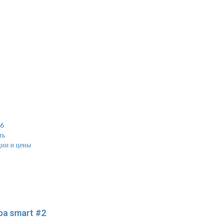
16
ть
ции и цены
а smart #2