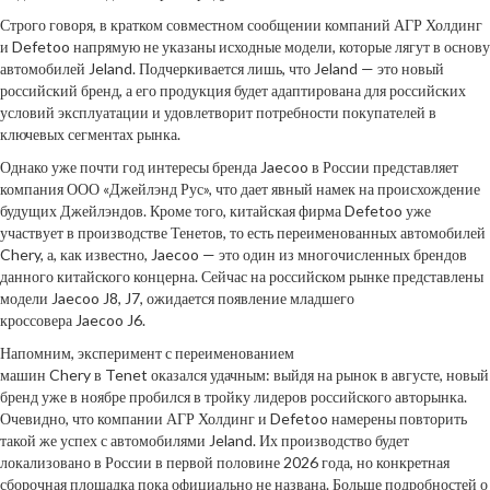
Строго говоря, в кратком совместном сообщении компаний АГР Холдинг
и Defetoo напрямую не указаны исходные модели, которые лягут в основу
автомобилей Jeland. Подчеркивается лишь, что Jeland — это новый
российский бренд, а его продукция будет адаптирована для российских
условий эксплуатации и удовлетворит потребности покупателей в
ключевых сегментах рынка.
Однако уже почти год интересы бренда Jaecoo в России представляет
компания ООО «Джейлэнд Рус», что дает явный намек на происхождение
будущих Джейлэндов. Кроме того, китайская фирма Defetoo уже
участвует в производстве Тенетов, то есть переименованных автомобилей
Chery, а, как известно, Jaecoo — это один из многочисленных брендов
данного китайского концерна. Сейчас на российском рынке представлены
модели Jaecoo J8, J7, ожидается появление младшего
кроссовера Jaecoo J6.
Напомним, эксперимент с переименованием
машин Chery в Tenet оказался удачным: выйдя на рынок в августе, новый
бренд уже в ноябре пробился в тройку лидеров российского авторынка.
Очевидно, что компании АГР Холдинг и Defetoo намерены повторить
такой же успех с автомобилями Jeland. Их производство будет
локализовано в России в первой половине 2026 года, но конкретная
сборочная площадка пока официально не названа. Больше подробностей о