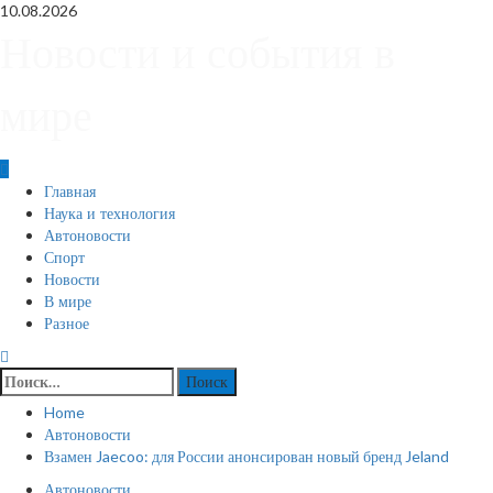
Skip
10.08.2026
to
Новости и события в
content
мире
Primary
Главная
Menu
Наука и технология
Автоновости
Спорт
Новости
В мире
Разное
Найти:
Home
Автоновости
Взамен Jaecoo: для России анонсирован новый бренд Jeland
Автоновости