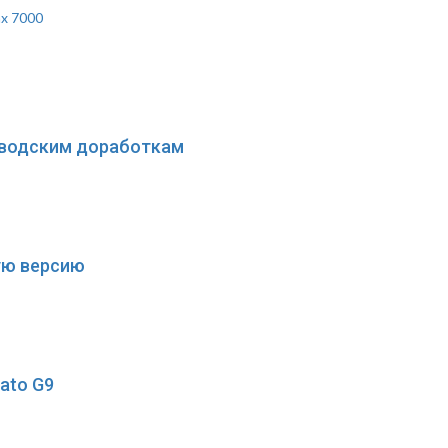
ax 7000
заводским доработкам
кую версию
ato G9