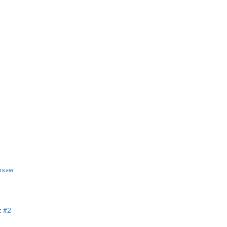
ткам
t #2