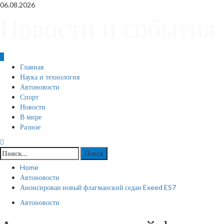
Skip
06.08.2026
to
Новости и события 
content
Primary
Главная
Menu
Наука и технология
Автоновости
Спорт
Новости
В мире
Разное
Найти:
Home
Автоновости
Анонсирован новый флагманский седан Exeed ES7
Автоновости