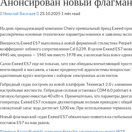
Анонсирован новый флагман
Николай Васильев
23.10.2025
1 min read
На днях принадлежащий компании Chery премиальный бренд Exeed прове
рассекречены основные технические параметры новинки и заявлены эксп
Внешность Exeed ES7 выполнена в новой фирменной стилистике Perpetu
коэффициент лобового сопротивления Cd 0,239. В целом Exeed ES7 можно
4945 мм, ширина — 1965 мм вместо 1978 мм, а колесная база вовсе одина
Салон Exeed ES7 еще не показан, зато уже обещаны впечатляющий просто
вентиляцией и массажем, а также продвинутой аудиосистемы мощностью 1
адаптивным круиз-контролем с набором электронных ассистентов.
Гибридный седан построен на новой платформе Texxeract 2.0 с алюмини
настройками жесткости. Гибридная силовая установка CDM 6.0 работает в 
тяговую батарею емкостью 40 кВт·ч. Примечательно, что параметры двигат
генератора. Exeed ES7 оснащен двухмоторным полным приводом с общей мо
совокупный запас хода достигает 1200 км. При использовании терминала 
Новый флагманский седан Exeed ES7 обязательно появится на глобальных 
поставок ES7 на наш рынок.
Previous
Круче Bugatti: компания Porsche запатентовала мотор W18