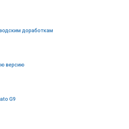
заводским доработкам
кую версию
ato G9