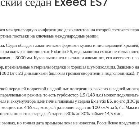
ский седан Exeed ES7
л международную конференцию для клиентов, на которой состоялся перв
ортные поставки на ключевые международные рынки.
a. Седан обладает лаконичными формами кузова и ниспадающей крышей, 
 назвать разновидностью Exlantix ES, ведь машины схожи не только вне
ковая — 3000 мм. Кузов выполнен из стали и алюминия, его жесткость на
р, премиальные материалы отделки и хорошая шумоизоляция. Заявлено на
080 Вт с 23 динамиками (включая громкоговорители в подголовниках). У
евой передней подвеской на двойных поперечных рычагах и задней много
параллельном режиме, то есть турбомотор 1.5 (143 л.с.) может подключать
еля и аккумулятора идентичны таковым у седана Exlantix ES, но его ДВС 
щностью 446 л.с., который разгоняет седан до 100 км/ч за 5,7 с. Максим
постоянного тока зарядка батареи с 30% до 80% займет 14,5 мин.
рынках, но точная дата премьеры пока не известна. Российское представи