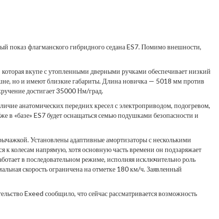
ый показ флагманского гибридного седана ES7. Помимо внешности,
которая вкупе с утопленными дверными ручками обеспечивает низкий
шне, но и имеют близкие габариты. Длина новичка — 5018 мм против
 кручение достигает 35000 Нм/град.
личие анатомических передних кресел с электроприводом, подогревом,
же в «базе» ES7 будет оснащаться семью подушками безопасности и
рычажкой. Установлены адаптивные амортизаторы с несколькими
ся к колесам напрямую, хотя основную часть времени он подзаряжает
работает в последовательном режиме, исполняя исключительно роль
альная скорость ограничена на отметке 180 км/ч. Заявленный
тельство Exeed сообщило, что сейчас рассматривается возможность